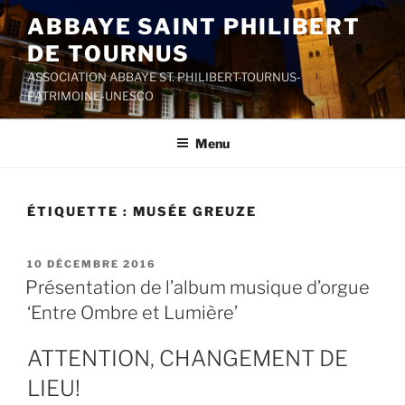
Aller
ABBAYE SAINT PHILIBERT
au
DE TOURNUS
contenu
principal
ASSOCIATION ABBAYE ST. PHILIBERT-TOURNUS-
PATRIMOINE-UNESCO
Menu
ÉTIQUETTE :
MUSÉE GREUZE
PUBLIÉ
10 DÉCEMBRE 2016
LE
Présentation de l’album musique d’orgue
‘Entre Ombre et Lumière’
ATTENTION, CHANGEMENT DE
LIEU!