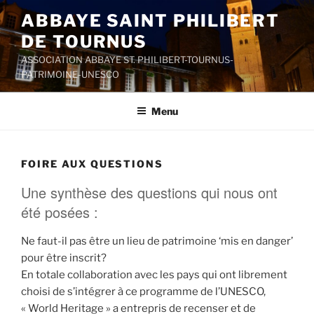
Aller
ABBAYE SAINT PHILIBERT
au
DE TOURNUS
contenu
principal
ASSOCIATION ABBAYE ST. PHILIBERT-TOURNUS-
PATRIMOINE-UNESCO
Menu
FOIRE AUX QUESTIONS
Une synthèse des questions qui nous ont
été posées :
Ne faut-il pas être un lieu de patrimoine ‘mis en danger’
pour être inscrit?
En totale collaboration avec les pays qui ont librement
choisi de s’intégrer à ce programme de l’UNESCO,
« World Heritage » a entrepris de recenser et de