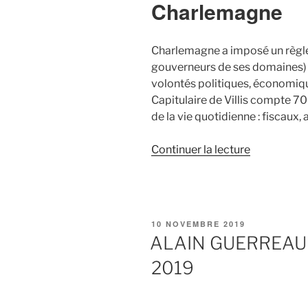
Charlemagne
Charlemagne a imposé un règlem
gouverneurs de ses domaines) po
volontés politiques, économique
Capitulaire de Villis compte 70
de la vie quotidienne : fiscaux, a
Continuer la lecture
de
« ‘Rendez-
vous
au
jardin’
PUBLIÉ
10 NOVEMBRE 2019
de
LE
ALAIN GUERREAU S
l’Abbaye
2019
:
le
2,