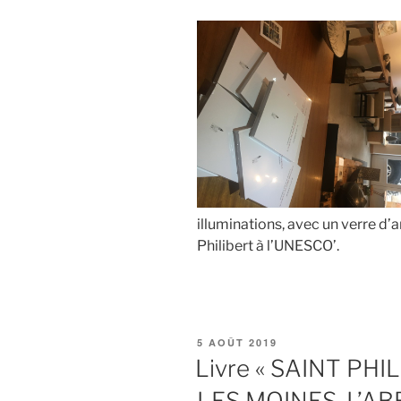
3
et
4
juin »
illuminations, avec un verre d’a
Philibert à l’UNESCO’.
PUBLIÉ
5 AOÛT 2019
LE
Livre « SAINT PHI
LES MOINES, L’ABB