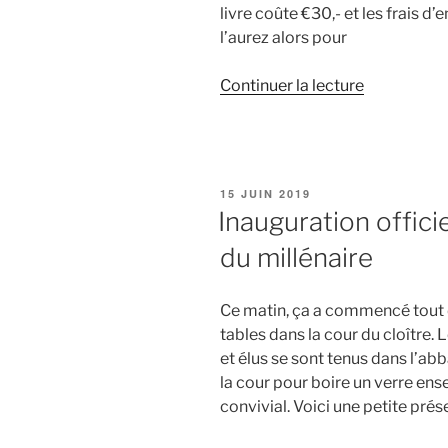
livre coûte €30,- et les frais d
l’aurez alors pour
Continuer la lecture
de
« Livre
« SAINT
PHILIBER
–
PUBLIÉ
15 JUIN 2019
LA
LE
Inauguration officie
SOCIÉTÉ,
du millénaire
LES
MOINES,
L’ABBATIA
Ce matin, ça a commencé tout 
de
tables dans la cour du cloître.
Alain
et élus se sont tenus dans l’ab
Guerreau
la cour pour boire un verre ense
à
convivial. Voici une petite pré
vendre
ici »