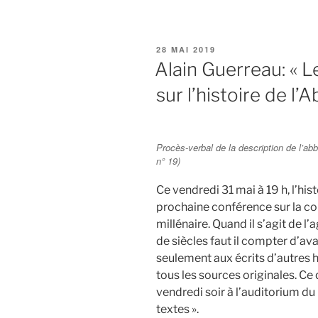
livre
d’Alain
Guerreau
PUBLIÉ
28 MAI 2019
est
LE
Alain Guerreau: « 
arrivé! »
sur l’histoire de l’
Procès-verbal de la description de l’a
n° 19)
Ce vendredi 31 mai à 19 h, l’his
prochaine conférence sur la co
millénaire. Quand il s’agit de 
de siècles faut il compter d’av
seulement aux écrits d’autres hi
tous les sources originales. Ce q
vendredi soir à l’auditorium du
textes ».