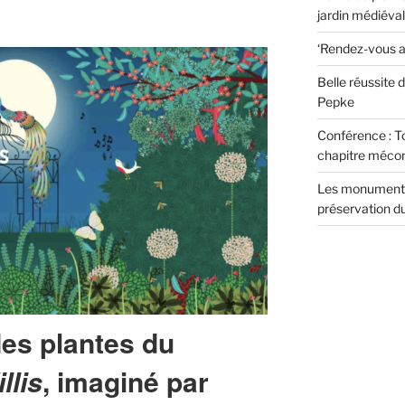
jardin médiéval
‘Rendez-vous au 
Belle réussite 
Pepke
Conférence : T
chapitre méconn
Les monuments 
préservation d
des plantes du
llis
, imaginé par