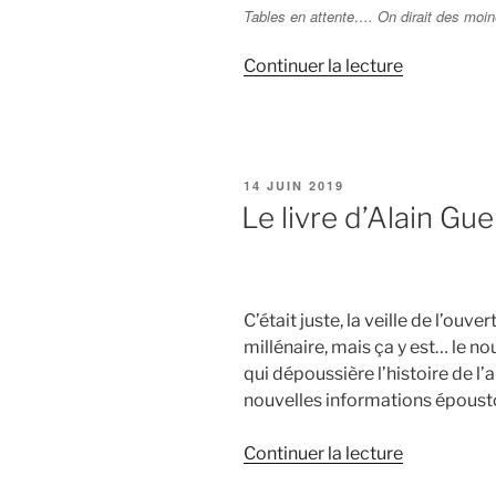
Tables en attente…. On dirait des moin
Continuer la lecture
de
« Inaugurat
officielle
des
festivités
PUBLIÉ
14 JUIN 2019
autour
LE
Le livre d’Alain Gue
du
millénaire »
C’était juste, la veille de l’ouv
millénaire, mais ça y est… le no
qui dépoussière l’histoire de l’
nouvelles informations époustouf
Continuer la lecture
de
« Le